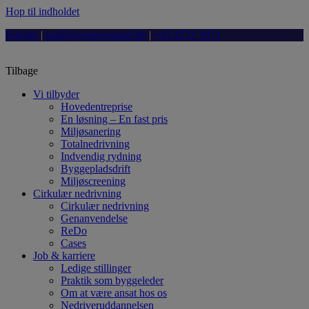
Hop til indholdet
Forside
|
mail@soendergaard.dk
|
+45 4731 1871
Tilbage
Vi tilbyder
Hovedentreprise
En løsning – En fast pris
Miljøsanering
Totalnedrivning
Indvendig rydning
Byggepladsdrift
Miljøscreening
Cirkulær nedrivning
Cirkulær nedrivning
Genanvendelse
ReDo
Cases
Job & karriere
Ledige stillinger
Praktik som byggeleder
Om at være ansat hos os
Nedriveruddannelsen