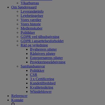
Vikarbureau
Om Søndergaard
Leverandørinfo
Lejebetingelser
Vores værdier
Vores historie
Medlemskaber
Politikker
GDPR ved tilbudsgivning
GDPR i ansættelsesforholdet
Råd og vejledning
Bygherrers pligter
Rådgivers pligter
Entreprenørens pligter
Projekteringsrådgivning
Samfundsansvar
Politikker
CSR
3 x Certificering
Kundetilfredshed
Kvalitetssikring
Whistleblower
Referencer
Kontakt