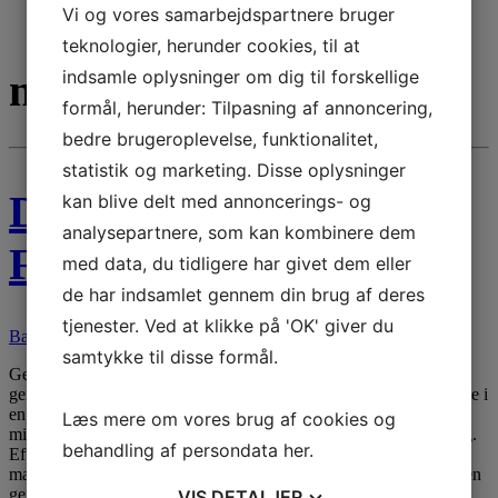
Vi og vores samarbejdspartnere bruger
teknologier, herunder cookies, til at
nedrivning
indsamle oplysninger om dig til forskellige
formål, herunder: Tilpasning af annoncering,
bedre brugeroplevelse, funktionalitet,
statistik og marketing. Disse oplysninger
Diakonissestiftelsen,
kan blive delt med annoncerings- og
analysepartnere, som kan kombinere dem
Frederiksberg
med data, du tidligere har givet dem eller
de har indsamlet gennem din brug af deres
tjenester. Ved at klikke på 'OK' giver du
Bæredygtighed
samtykke til disse formål.
Genopygning af historie: Diakonissestiftelsens renovering med
genbrugsmursten I Frederiksberg har vi haft privilegiet af at deltage i
en opgave for Diakonissestiftelsen. Vores ansvar omfattede
Læs mere om vores brug af cookies og
miljøsanering og delvis nedrivning, hvori vi fjernede en tilbygning.
behandling af persondata
her
.
Efter tilbygningens fjernelse viste hovedbygningens facade sig
mangelfuld i mange sten, og her kunne murstenene fra tilbygningen
genanvendes. Disse mursten afrensede vi […]
VIS
DETALJER