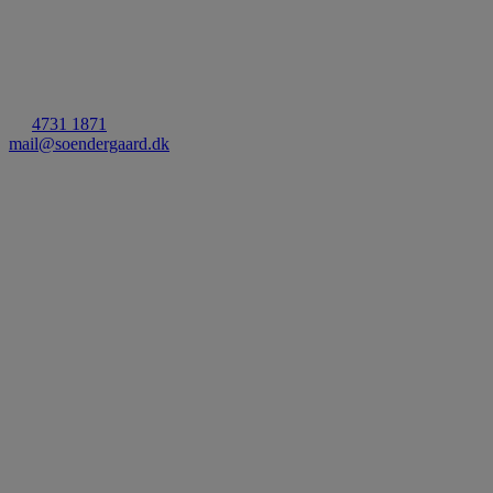
Kontakt os
Søndergaard A/S
Smedetoften 16
3600 Frederikssund
T.:
4731 1871
mail@soendergaard.dk
CVR: 34203717
Certificeringer
Kvalitetsledelse (ISO 9001)
Miljøledelse (ISO 14001)
Arbejdsmiljøledelse (ISO 45001)
Ansvarlighed