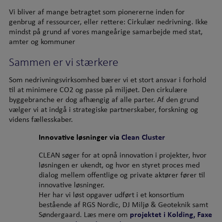
Vi bliver af mange betragtet som pionererne inden for
genbrug af ressourcer, eller rettere: Cirkulær nedrivning. Ikke
mindst på grund af vores mangeårige samarbejde med stat,
amter og kommuner
Sammen er vi stærkere
Som nedrivningsvirksomhed bærer vi et stort ansvar i forhold
til at minimere CO2 og passe på miljøet. Den cirkulære
byggebranche er dog afhængig af alle parter. Af den grund
vælger vi at indgå i strategiske partnerskaber, forskning og
videns fællesskaber.
Innovative løsninger via
Clean Cluster
CLEAN søger for at opnå innovation i projekter, hvor
løsningen er ukendt, og hvor en styret proces med
dialog mellem offentlige og private aktører fører til
innovative løsninger.
Her har vi løst opgaver udført i et konsortium
bestående af RGS Nordic, DJ Miljø & Geoteknik samt
Søndergaard. Læs mere om
projektet i Kolding, Faxe