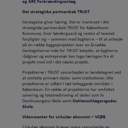
og ARC Forbrændingsanlæg.
Det strategiske partnerskab
TRUST
Gentagelse giver læring. Det er mantraet i det
strategiske partnerskab TRUST for Københavns
Kommune, hvor Søndergaard og resten af teamet
forpligter sig – sammen med bygherre – til at arbejde
på en række byggeprojekter over en årrække.
Gentagelserne inde for TRUST betyder, at bygherre,
rådgiver og entreprenør kan tage læringen fra ét
projekt med ind i det næste projekt.
Projekterne i TRUST samarbejdet er kendetegnet ved
at omfatte primært skoler samt institutioner. Alle
projekterne er udført i tæt bebyggede områder i
København. En række af projekterne har omfattet
sanering og totalnedrivning af skoler som fx
Damhusengens Skole samt
Oehlenschlægersgades
Skole
.
Videnscenter for cirkulær økonomi –
VCØB
Cirkulær økonomi kræver mere samarbejde og