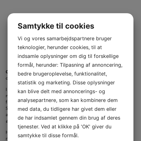
Samtykke til cookies
Vi og vores samarbejdspartnere bruger
teknologier, herunder cookies, til at
indsamle oplysninger om dig til forskellige
formål, herunder: Tilpasning af annoncering,
Cirkulær nedrivning
handler om at genbruge materialerne til
bedre brugeroplevelse, funktionalitet,
det formål, de var tiltænkt – i så stort omfang som muligt.
statistik og marketing. Disse oplysninger
I de tilfælde hvor direkte genbrug ikke er muligt, bør
kan blive delt med annoncerings- og
materialerne genanvendes til lignende eller beslægtede
analysepartnere, som kan kombinere dem
formål, så vi ikke høster af jordens ressourcer uden grund.
Samtidig skal denne proces helst ske på stedet med henblik på
med data, du tidligere har givet dem eller
at minimere CO2-aftrykket. Det er det vi kalder
cirkulær
de har indsamlet gennem din brug af deres
økonomi
.
tjenester. Ved at klikke på 'OK' giver du
Hvis en bygning nedrives til fordel for en ny, kan cirkulær
samtykke til disse formål.
nedrivning opnås ved, at beton knuses på stedet og indgår i