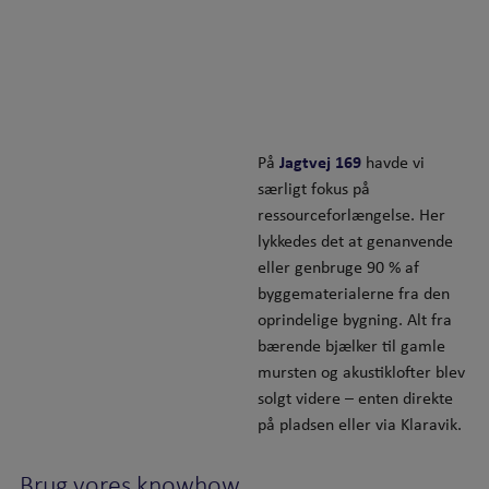
På
Jagtvej 169
havde vi
særligt fokus på
ressourceforlængelse. Her
lykkedes det at genanvende
eller genbruge 90 % af
byggematerialerne fra den
oprindelige bygning. Alt fra
bærende bjælker til gamle
mursten og akustiklofter blev
solgt videre – enten direkte
på pladsen eller via Klaravik.
Brug vores knowhow