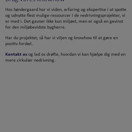
Hos Søndergaard har vi viden, erfaring og ekspertise i at spotte
og udnytte flest mulige ressourcer i de nedrivningsprojekter, vi
er med i. Det gavner ikke kun miljøet, men er også en gevinst
for den miljøbevidste bygherre.
Har du projektet, så har vi viljen og knowhow til at gøre en
positiv forskel.
Kontakt os
og lad os drøfte, hvordan vi kan hjælpe dig med en
mere cirkulær nedrivning.
Kontakt os
Certificeringer
Søndergaard A/S
Kvalitetsledelse (ISO 9001)
Smedetoften 16
Miljøledelse (ISO 14001)
3600 Frederikssund
Arbejdsmiljøledelse (ISO 45001)
T.:
4731 1871
mail@soendergaard.dk