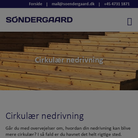
Hop
Forside
mail@soendergaard.dk
+45 4731 1871
|
|
til
indholdet
Cirkulær nedrivning
Cirkulær nedrivning
Går du med overvejelser om, hvordan din nedrivning kan blive
mere cirkulær? I så fald er du havnet det helt rigtige sted.