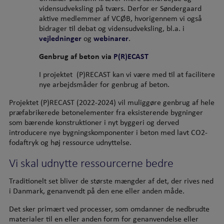
vidensudveksling på tværs. Derfor er Søndergaard
aktive medlemmer af VCØB, hvorigennem vi også
bidrager til debat og vidensudveksling, bl.a. i
vejledninger
og
webinarer
.
Genbrug af beton via
P(R)ECAST
I projektet (P)RECAST kan vi være med til at facilitere
nye arbejdsmåder for genbrug af beton.
Projektet (P)RECAST (2022-2024) vil muliggøre genbrug af hele
præfabrikerede betonelementer fra eksisterende bygninger
som bærende konstruktioner i nyt byggeri og derved
introducere nye bygningskomponenter i beton med lavt CO2-
fodaftryk og høj ressource udnyttelse.
Vi skal udnytte ressourcerne bedre
Traditionelt set bliver de største mængder af det, der rives ned
i Danmark, genanvendt på den ene eller anden måde.
Det sker primært ved processer, som omdanner de nedbrudte
materialer til en eller anden form for genanvendelse eller