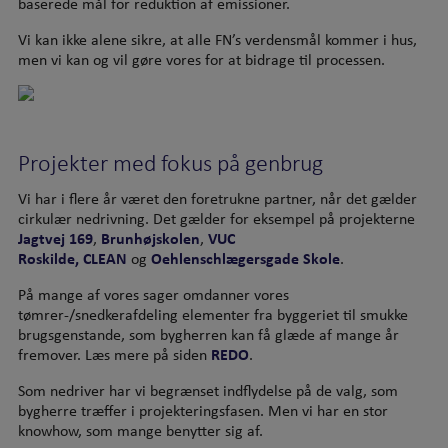
baserede mål for reduktion af emissioner.
Vi kan ikke alene sikre, at alle FN’s verdensmål kommer i hus,
men vi kan og vil gøre vores for at bidrage til processen.
Projekter med fokus på genbrug
Vi har i flere år været den foretrukne partner, når det gælder
cirkulær nedrivning. Det gælder for eksempel på projekterne
Jagtvej 169
,
Brunhøjskolen
,
VUC
Roskilde,
CLEAN
og
Oehlenschlægersgade Skole
.
På mange af vores sager omdanner vores
tømrer-/snedkerafdeling elementer fra byggeriet til smukke
brugsgenstande, som bygherren kan få glæde af mange år
fremover. Læs mere på siden
REDO
.
Som nedriver har vi begrænset indflydelse på de valg, som
bygherre træffer i projekteringsfasen. Men vi har en stor
knowhow, som mange benytter sig af.