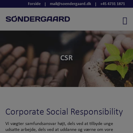
Hop
Forside
mail@soendergaard.dk
+45 4731 1871
|
|
til
indholdet
CSR
Corporate Social Responsibility
Vi vægter samfundsansvar højt, dels ved at tilbyde unge
udsatte arbejde, dels ved at uddanne og værne om vore