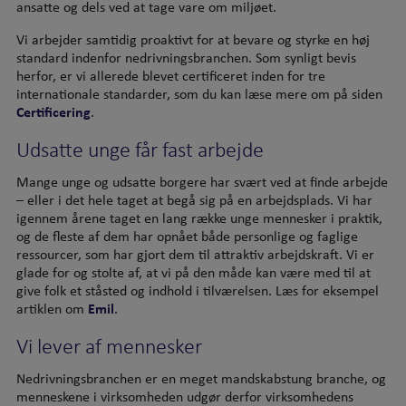
ansatte og dels ved at tage vare om miljøet.
Vi arbejder samtidig proaktivt for at bevare og styrke en høj
standard indenfor nedrivningsbranchen. Som synligt bevis
herfor, er vi allerede blevet certificeret inden for tre
internationale standarder, som du kan læse mere om på siden
Certificering
.
Udsatte unge får fast arbejde
Mange unge og udsatte borgere har svært ved at finde arbejde
– eller i det hele taget at begå sig på en arbejdsplads. Vi har
igennem årene taget en lang række unge mennesker i praktik,
og de fleste af dem har opnået både personlige og faglige
ressourcer, som har gjort dem til attraktiv arbejdskraft. Vi er
glade for og stolte af, at vi på den måde kan være med til at
give folk et ståsted og indhold i tilværelsen. Læs for eksempel
artiklen om
Emil
.
Vi lever af mennesker
Nedrivningsbranchen er en meget mandskabstung branche, og
menneskene i virksomheden udgør derfor virksomhedens