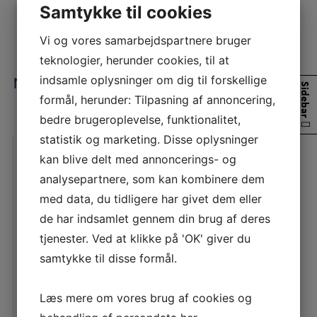
Samtykke til cookies
Vi og vores samarbejdspartnere bruger
teknologier, herunder cookies, til at
novo
indsamle oplysninger om dig til forskellige
Sidebar
formål, herunder: Tilpasning af annoncering,
bedre brugeroplevelse, funktionalitet,
statistik og marketing. Disse oplysninger
NOVO i Bagsværd
kan blive delt med annoncerings- og
Bæredygtighed
,
Hovedentreprise
,
Miljøsanering
,
analysepartnere, som kan kombinere dem
Totalnedrivning
med data, du tidligere har givet dem eller
Totalnedrivning af tre bygninger i det gamle Novozymes.
de har indsamlet gennem din brug af deres
Bygningerne er fra 1970’erne og har fungeret som
tjenester. Ved at klikke på 'OK' giver du
laboratorier. Som del af opgaven etablerede vi en
midlertidig grusvej. Vi står for rydning af let inventar,
samtykke til disse formål.
miljøsanering og totalnedrivning. Cirkulær nedrivning
Stort fokus på genbrug af ressourcer, herunder en masse
stikkontakter. Tagpap til back-to-back løsning. Knusning af
Læs mere om vores brug af cookies og
beton […]