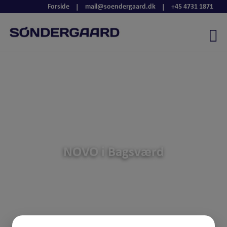
Hop
Forside
mail@soendergaard.dk
+45 4731 1871
|
|
til
indholdet
NOVO i Bagsværd