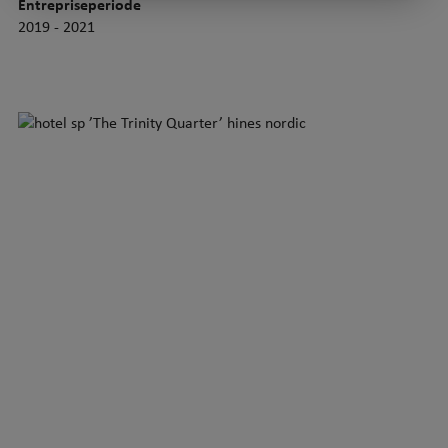
Entrepriseperiode
2019 - 2021
Kontakt os
Certificeringer
Søndergaard A/S
Kvalitetsledelse (ISO 9001)
Smedetoften 16
Miljøledelse (ISO 14001)
3600 Frederikssund
Arbejdsmiljøledelse (ISO 45001)
T.:
4731 1871
mail@soendergaard.dk
CVR: 34203717
Ansvarlighed
Følg os på