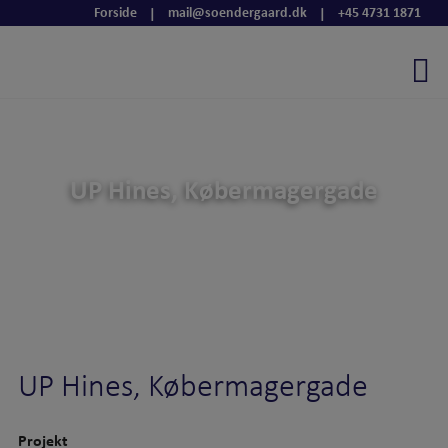
Hop
Forside
mail@soendergaard.dk
+45 4731 1871
|
|
til
indholdet
UP Hines, Købermagergade
UP Hines, Købermagergade
Projekt