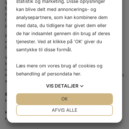
statistik og marketing. Disse oplysninger
Vi står for miljøsanering og rydning af 21.000 m2
bygningsmasse, herunder sanering og nedrivning af ca. 4.400
kan blive delt med annoncerings- og
m2 tunge vægge. Opbrydning af ca. 4.700 m2 terrændæk inde
analysepartnere, som kan kombinere dem
i bygningen samt udgravning og bortkørsel af ca. 3.000 tons
jord.
med data, du tidligere har givet dem eller
de har indsamlet gennem din brug af deres
For at få mere lys ind i bygningen skulle der desuden
nedskæres og fjernes ca. 40 stk. brystninger i facade
tjenester. Ved at klikke på 'OK' giver du
hovedsageligt mod gårdsiden.
samtykke til disse formål.
Ydermere er der blevet totalnedrevet ca. 400 m2 bygning i
baggården. Endelig foretog vi som ekstraopgave, en række
Læs mere om vores brug af cookies og
opfattende arkæologiske udgravninger i samarbejde
behandling af persondata
her
.
Nationalmuseet, da det viste sig at arealet tidligere har udgjort
en af Københavns historiske gravpladser.
VIS
DETALJER
Bygherre
JA
NEJ
OK
JA
NEJ
Hines Nordic
NØDVENDIGE
PRÆFERENCER
AFVIS ALLE
Hovedentreprenør
Hoffman A/S
JA
NEJ
JA
NEJ
MARKETING
STATISTIK