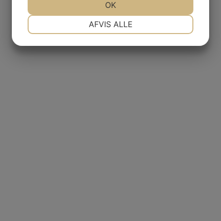
JA
NEJ
OK
JA
NEJ
NØDVENDIGE
PRÆFERENCER
AFVIS ALLE
JA
NEJ
JA
NEJ
MARKETING
STATISTIK