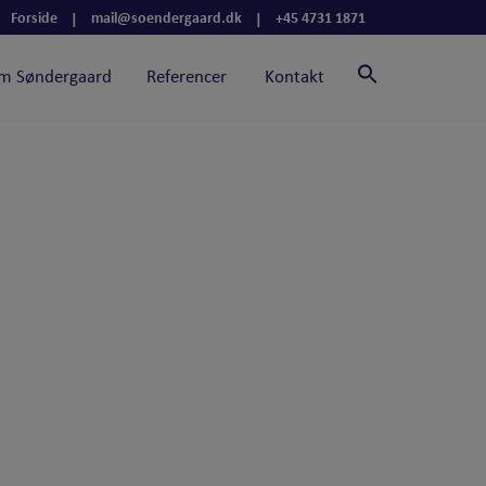
Forside
mail@soendergaard.dk
+45 4731 1871
|
|
m Søndergaard
Referencer
Kontakt