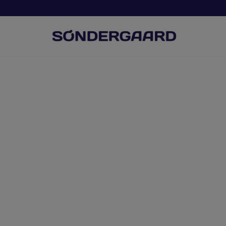
Hop
til
indholdet