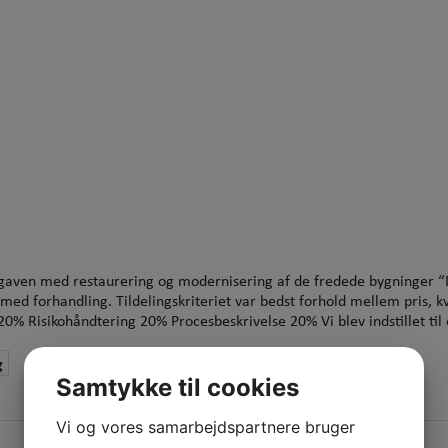
gaven med restaurering og modernisering af de fredede bygninger “
 med forhandling. Tildelingskriteriet var bedst forhold mellem pris,
% Risikohåndtering 20% Procesbeskrivelse 20% Vi blev indstillet til 
g
Samtykke til cookies
Vi og vores samarbejdspartnere bruger