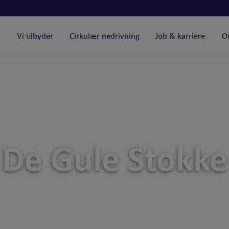
Vi tilbyder
Cirkulær nedrivning
Job & karriere
O
De Gule Stokke